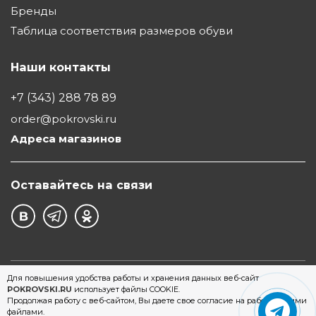
Бренды
Таблица соответствия размеров обуви
Наши контакты
+7 (343) 288 78 89
order@pokrovski.ru
Адреса магазинов
Оставайтесь на связи
©1997 - 2026 Обувной Дом "Покровский" - сеть
Для повышения удобства работы и хранения данных веб-сайт
POKROVSKI.RU
использует файлы COOKIE.
магазинов обуви в Екатеринбурге
Продолжая работу с веб-сайтом, Вы даете свое согласие на работу с этими
файлами.