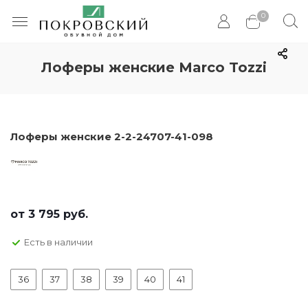
0
Лоферы женские Marco Tozzi
Лоферы женские 2-2-24707-41-098
от
3 795 руб.
Есть в наличии
36
37
38
39
40
41