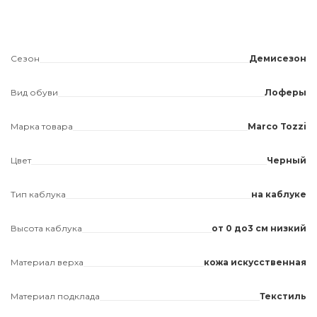
Сезон
Демисезон
Вид обуви
Лоферы
Марка товара
Marco Tozzi
Цвет
Черный
Тип каблука
на каблуке
Высота каблука
от 0 до3 см низкий
Материал верха
кожа искусственная
Материал подклада
Текстиль