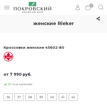
0
женские Rieker
Кроссовки женские 45602-80
от
7 990 руб.
Есть в наличии
36
37
38
39
40
41
42