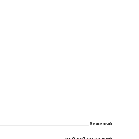
бежевый
от 0 до3 см низкий