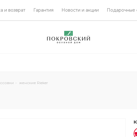
а и возврат
Гарантия
Новости и акции
Подарочные 
ссовки
-
женские Rieker
К