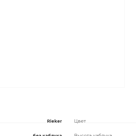
Цвет
Rieker
Высота каблука
без каблука