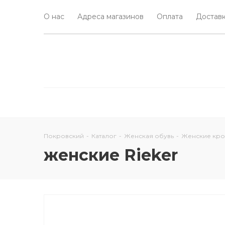
О нас
Адреса магазинов
Оплата
Доставк
Покровский
-
Каталог
-
Женская обувь
-
Женские кро
женские Rieker