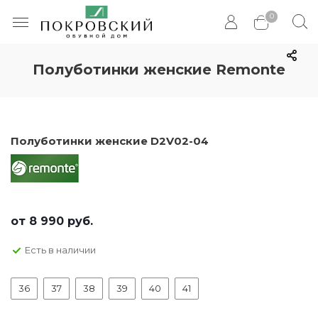
0
Полуботинки женские Remonte
Полуботинки женские D2V02-04
от
8 990 руб.
Есть в наличии
36
37
38
39
40
41