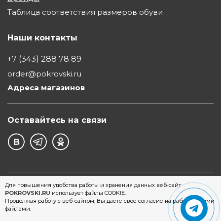
Таблица соответствия размеров обуви
Наши контакты
+7 (343) 288 78 89
order@pokrovski.ru
Адреса магазинов
Оставайтесь на связи
©1997 - 2026 Обувной Дом "Покровский" - сеть
Для повышения удобства работы и хранения данных веб-сайт
POKROVSKI.RU
использует файлы COOKIE.
магазинов обуви в Екатеринбурге
Продолжая работу с веб-сайтом, Вы даете свое согласие на работу с этими
файлами.