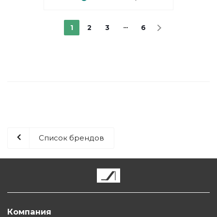
1
2
3
6
Список брендов
Компания