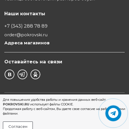
Наши контакты
+7 (343) 288 78 89
order@pokrovski.ru
Адреса магазинов
Оставайтесь на связи
©1997 - 2026 Обувной Дом "Покровский" - сеть
Для повышения удобства работы и хранения данных веб-сайт
POKROVSKI.RU
использует файлы COOKIE.
магазинов обуви в Екатеринбурге
Продолжая работу с веб-сайтом, Вы даете свое согласие на работу с этими
файлами.
Согласен