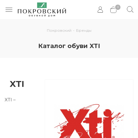
0
Покровский
-
Бренды
Каталог обуви XTI
XTI
XTI –