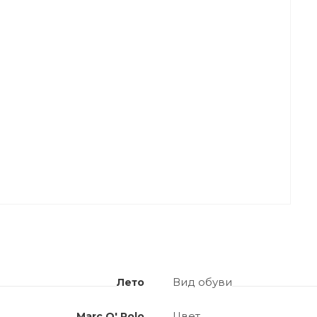
Вид обуви
Лето
Цвет
Marc O' Polo