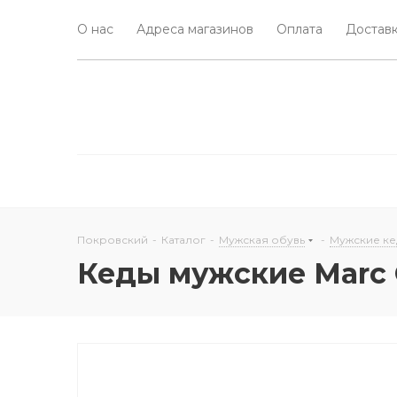
О нас
Адреса магазинов
Оплата
Доставк
Покровский
-
Каталог
-
Мужская обувь
-
Мужские ке
Кеды мужские Marc O