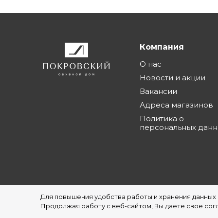
Компания
О нас
Новости и акции
Вакансии
Адреса магазинов
Политика о
персональных дан
Для повышения удобства работы и хранения данных
©1997 - 2026 Обувной Дом "Покровский" - с
Продолжая работу с веб-сайтом, Вы даете свое согл