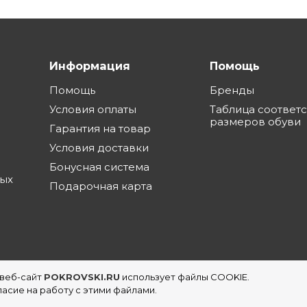
Информация
Помощь
Помощь
Бренды
Условия оплаты
Таблица соответ
размеров обуви
Гарантия на товар
Условия доставки
Бонусная система
ных
Подарочная карта
 веб-сайт
POKROVSKI.RU
использует файлы COOKIE.
еть магазинов обуви в Екатеринбурге
асие на работу с этими файлами.