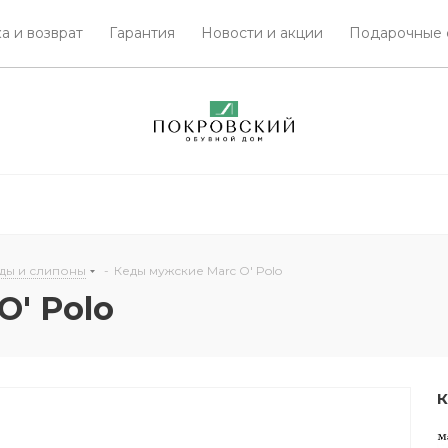
а и возврат
Гарантия
Новости и акции
Подарочные 
ды и слипоны
-
Кеды мужские Marc O' Polo
' Polo
К