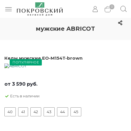
0
мужские ABRICOT
Кеды мужские EO-M154T-brown
ПОПУЛЯРНОЕ
от
3 590 руб.
Есть в наличии
40
41
42
43
44
45