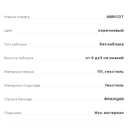
Марка товара
ABRICOT
Цвет
коричневый
Тип каблука
без каблука
Высота каблука
от 0 до3 см низкий
Материал верха
ПУ_текстиль
Материал подклада
Текстиль
Страна бренда
ФРАНЦИЯ
Подошва
Иск. материал