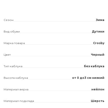
Сезон
Зима
Вид обуви
Дутики
Марка товара
Crosby
Цвет
Черный
Тип каблука
без каблука
Высота каблука
от 0 до3 см низкий
Материал верха
нейлон
Материал подклада
Шерсть