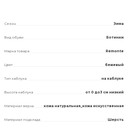
Сезон
Зима
Вид обуви
Ботинки
Марка товара
Remonte
Цвет
бежевый
Тип каблука
на каблуке
Высота каблука
от 0 до3 см низкий
Материал верха
кожа натуральная_кожа искусственная
Материал подклада
Шерсть