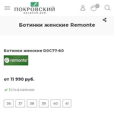
0
Ботинки женские Remonte
Ботинки женские D0C77-60
от
11 990 руб.
Есть в наличии
36
37
38
39
40
41