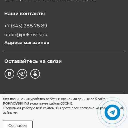
Наши контакты
+7 (343) 288 78 89
order@pokrovski.ru
Адреса магазинов
Оставайтесь на связи
©1997 - 2026 Обувной Дом "Покровский" - сеть
Для повышения удобства работы и хранения данных веб-сайт
POKROVSKI.RU
использует файлы COOKIE.
магазинов обуви в Екатеринбурге
Продолжая работу с веб-сайтом, Вы даете свое согласие на работу с этими
файлами.
Согласен