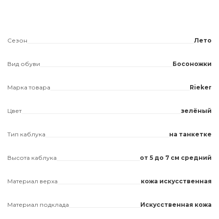
Сезон
Лето
Вид обуви
Босоножки
Марка товара
Rieker
Цвет
зелёный
Тип каблука
на танкетке
Высота каблука
от 5 до 7 см средний
Материал верха
кожа искусственная
Материал подклада
Искусственная кожа