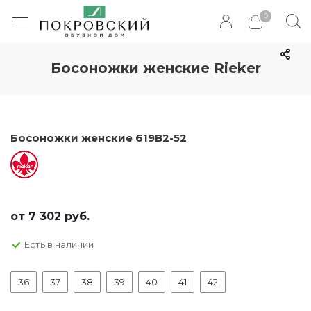
0
Босоножки женские Rieker
Босоножки женские 619B2-52
от
7 302 руб.
Есть в наличии
36
37
38
39
40
41
42