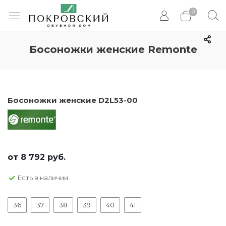
0
Босоножки женские Remonte
Босоножки женские D2L53-00
от
8 792 руб.
Есть в наличии
36
37
38
39
40
41