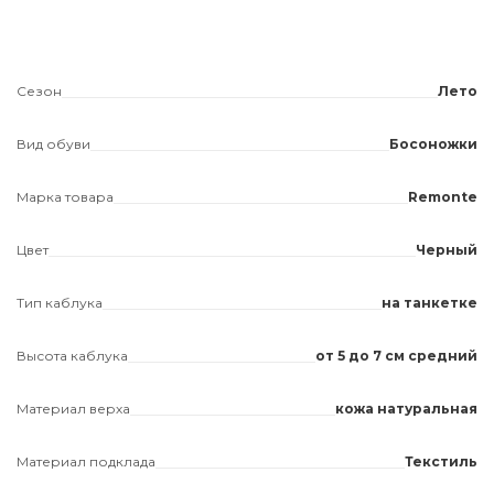
Сезон
Лето
Вид обуви
Босоножки
Марка товара
Remonte
Цвет
Черный
Тип каблука
на танкетке
Высота каблука
от 5 до 7 см средний
Материал верха
кожа натуральная
Материал подклада
Текстиль