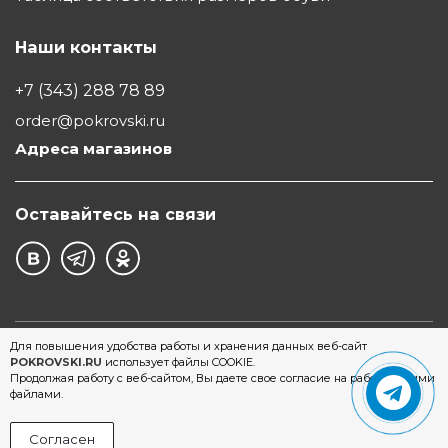
Наши контакты
+7 (343) 288 78 89
order@pokrovski.ru
Адреса магазинов
Оставайтесь на связи
©1997 - 2026 Обувной Дом "Покровский" - сеть
Для повышения удобства работы и хранения данных веб-сайт
POKROVSKI.RU
использует файлы COOKIE.
магазинов обуви в Екатеринбурге
Продолжая работу с веб-сайтом, Вы даете свое согласие на работу с этими
файлами.
Согласен