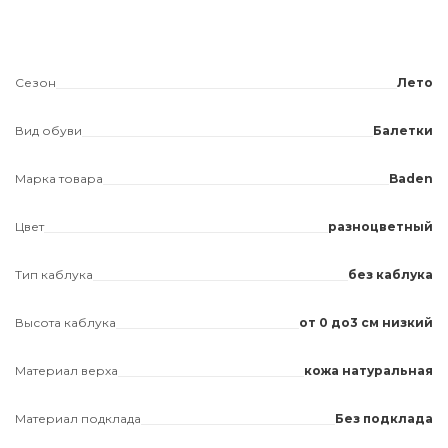
Сезон
Лето
Вид обуви
Балетки
Марка товара
Baden
Цвет
разноцветный
Тип каблука
без каблука
Высота каблука
от 0 до3 см низкий
Материал верха
кожа натуральная
Материал подклада
Без подклада