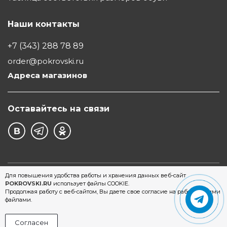
Наши контакты
+7 (343) 288 78 89
order@pokrovski.ru
Адреса магазинов
Оставайтесь на связи
©1997 - 2026 Обувной Дом "Покровский" - сеть
Для повышения удобства работы и хранения данных веб-сайт
POKROVSKI.RU
использует файлы COOKIE.
магазинов обуви в Екатеринбурге
Продолжая работу с веб-сайтом, Вы даете свое согласие на работу с этими
файлами.
Согласен