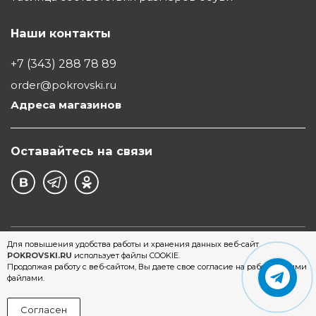
Наши контакты
+7 (343) 288 78 89
order@pokrovski.ru
Адреса магазинов
Оставайтесь на связи
©1997 - 2026 Обувной Дом "Покровский" - сеть
Для повышения удобства работы и хранения данных веб-сайт
POKROVSKI.RU
использует файлы COOKIE.
магазинов обуви в Екатеринбурге
Продолжая работу с веб-сайтом, Вы даете свое согласие на работу с этими
файлами.
Согласен