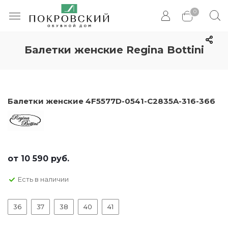
0
Балетки женские Regina Bottini
Балетки женские 4F5577D-0541-C2835A-316-366
от
10 590 руб.
Есть в наличии
36
37
38
40
41