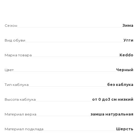
Сезон
Зима
Вид обуви
Угги
Марка товара
Keddo
Цвет
Черный
Тип каблука
без каблука
Высота каблука
от 0 до3 см низкий
Материал верха
замша натуральная
Материал подклада
Шерсть