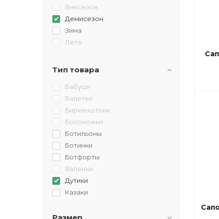
Внесезон
Демисезон
Зима
Лето
Сап
Тип товара
Бабуши
Балетки
Биркенштоки
Босоножки
Ботильоны
Ботинки
Ботфорты
Валенки
Дутики
Казаки
Кеды
Сапо
Кроссовки
Размер