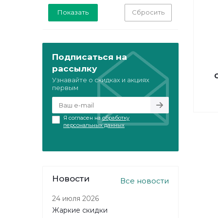
Угги
Челси
Сбросить
Эспадрильи
Подписаться на
рассылку
Узнавайте о скидках и акциях
первым
Я согласен на
обработку
персональных данных
Новости
Все новости
24 июля 2026
Жаркие скидки