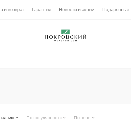
а и возврат
Гарантия
Новости и акции
Подарочные 
лчанию
По популярности
По цене