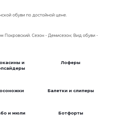
нской обуви по достойной цене.
м Покровский. Сезон - Демисезон; Вид обуви -
окасины и
Лоферы
опсайдеры
осоножки
Балетки и слиперы
або и мюли
Ботфорты