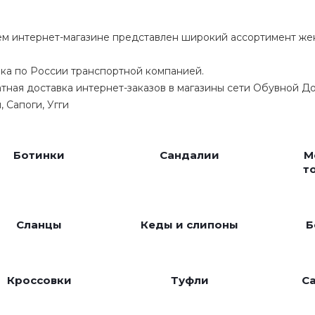
м интернет-магазине представлен широкий ассортимент же
ка по России транспортной компанией.
тная доставка интернет-заказов в магазины сети Обувной До
, Сапоги, Угги
Ботинки
Сандалии
М
т
Сланцы
Кеды и слипоны
Б
Кроссовки
Туфли
С