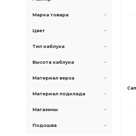
Лоферы
Мокасины
Марка товара
Мюли
Полуботинки
Цвет
Полусапоги
Сабо
Тип каблука
Сандалеты
Сандалии
Высота каблука
Сапоги
Сланцы
Материал верха
Слипоны
Топсайдеры
Сап
Туфли Mary Jane
Материал подклада
Туфли закрытые
Туфли лодочки
Магазины
Туфли на танкетке
Туфли открытые
Подошва
Туфли открытые (ОПН)