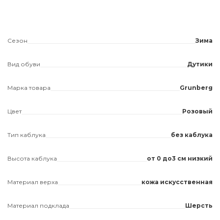
Сезон
Зима
Вид обуви
Дутики
Марка товара
Grunberg
Цвет
Розовый
Тип каблука
без каблука
Высота каблука
от 0 до3 см низкий
Материал верха
кожа искусственная
Материал подклада
Шерсть