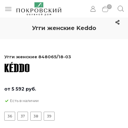
0
Угги женские Keddo
Угги женские 848065/18-03
от
5 592 руб.
Есть в наличии
36
37
38
39