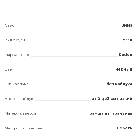
Сезон
Зима
Вид обуви
Угги
Марка товара
Keddo
Цвет
Черный
Тип каблука
без каблука
Высота каблука
от 0 до3 см низкий
Материал верха
замша натуральная
Материал подклада
Шерсть