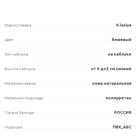
Марка товара
K.lasiya
Цвет
бежевый
Тип каблука
на каблуке
Высота каблука
от 0 до3 см низкий
Материал верха
кожа натуральная
Материал подклада
полиуретан
Страна бренда
РОССИЯ
Подошва
ПВХ_АБС