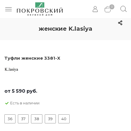
0
женские K.lasiya
Туфли женские 3381-X
от
5 590 руб.
Есть в наличии
36
37
38
39
40