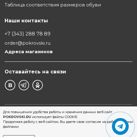
Таблица соответствия размеров обуви
Наши контакты
+7 (343) 288 78 89
order@pokrovski.ru
Адреса магазинов
Оставайтесь на связи
©1997 - 2026 Обувной Дом "Покровский" - сеть
Для повышения удобства работы и хранения данных веб-сайт
POKROVSKI.RU
использует файлы COOKIE.
магазинов обуви в Екатеринбурге
Продолжая работу с веб-сайтом, Вы даете свое согласие на работу с этими
файлами.