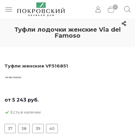
0
Туфли лодочки женские Via del
Famoso
Туфли женские VF516851
от
5 243 руб.
Есть в наличии
37
38
39
40