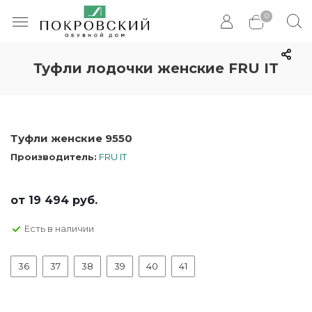
0
Туфли лодочки женские FRU IT
Туфли женские 9550
Производитель:
FRU IT
от
19 494 руб.
Есть в наличии
36
37
38
39
40
41