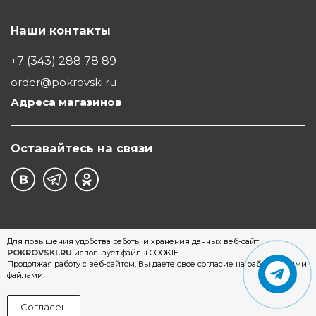
Наши контакты
+7 (343) 288 78 89
order@pokrovski.ru
Адреса магазинов
Оставайтесь на связи
©1997 - 2026 Обувной Дом "Покровский" - сеть
Для повышения удобства работы и хранения данных веб-сайт
POKROVSKI.RU
использует файлы COOKIE.
магазинов обуви в Екатеринбурге
Продолжая работу с веб-сайтом, Вы даете свое согласие на работу с этими
файлами.
Согласен