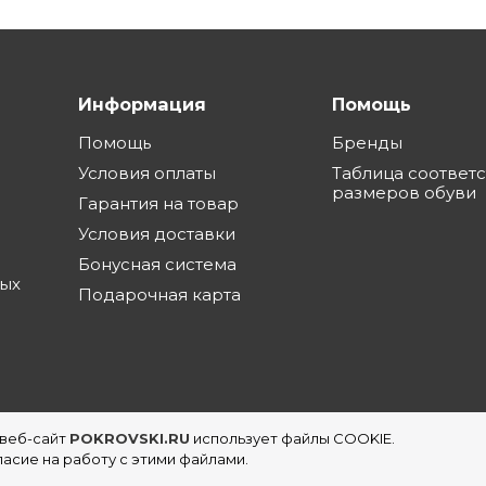
Информация
Помощь
Помощь
Бренды
Условия оплаты
Таблица соответ
размеров обуви
Гарантия на товар
Условия доставки
Бонусная система
ных
Подарочная карта
 веб-сайт
POKROVSKI.RU
использует файлы COOKIE.
еть магазинов обуви в Екатеринбурге
асие на работу с этими файлами.