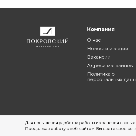
Компания
О нас
Новости и акции
Вакансии
Адреса магазинов
Политика о
персональных дан
Для повышения удобства работы и хранения данных
©1997 - 2026 Обувной Дом "Покровский" - с
Продолжая работу с веб-сайтом, Вы даете свое согл