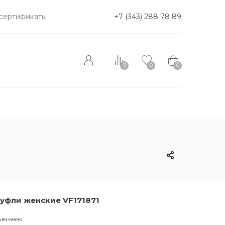
сертификаты
+7 (343) 288 78 89
0
0
0
уфли женские VF171871