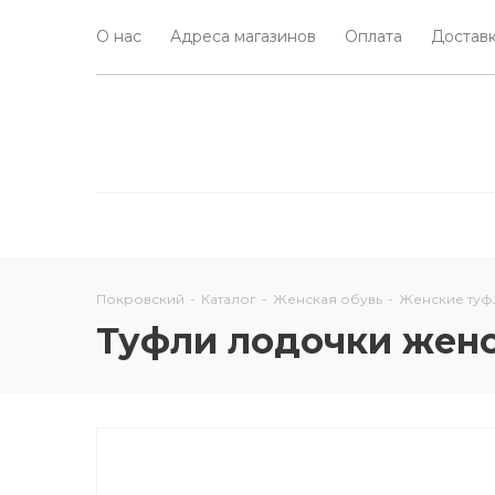
О нас
Адреса магазинов
Оплата
Доставк
Покровский
-
Каталог
-
Женская обувь
-
Женские туф
Туфли лодочки женс