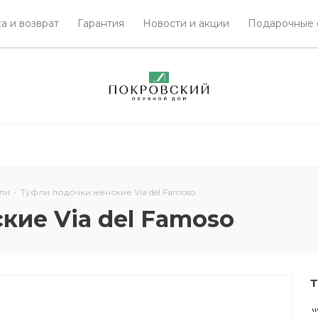
а и возврат
Гарантия
Новости и акции
Подарочные 
ли
-
Туфли лодочки женские Via del Famoso
кие Via del Famoso
Т