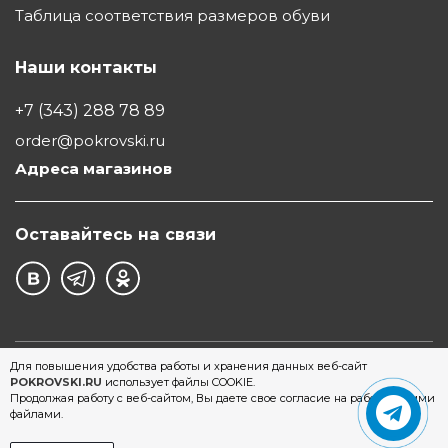
Таблица соответствия размеров обуви
Наши контакты
+7 (343) 288 78 89
order@pokrovski.ru
Адреса магазинов
Оставайтесь на связи
©1997 - 2026 Обувной Дом "Покровский" - сеть
Для повышения удобства работы и хранения данных веб-сайт
POKROVSKI.RU
использует файлы COOKIE.
магазинов обуви в Екатеринбурге
Продолжая работу с веб-сайтом, Вы даете свое согласие на работу с этими
файлами.