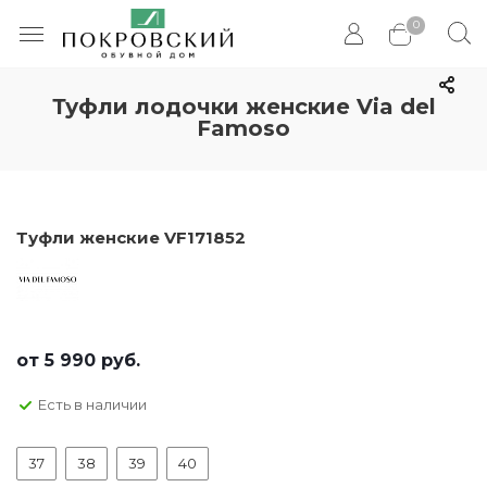
0
Туфли лодочки женские Via del
Famoso
Туфли женские VF171852
от
5 990 руб.
Есть в наличии
37
38
39
40