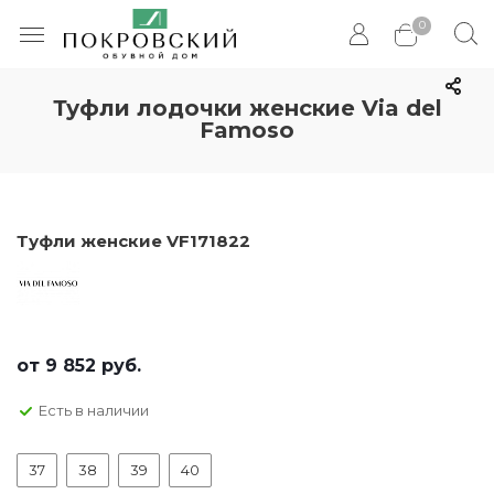
0
Туфли лодочки женские Via del
Famoso
Туфли женские VF171822
от
9 852 руб.
Есть в наличии
37
38
39
40