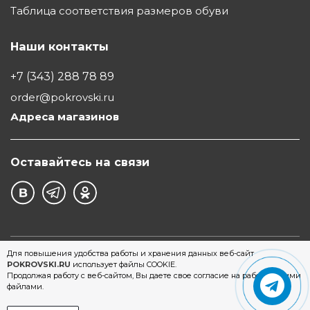
Таблица соответствия размеров обуви
Наши контакты
+7 (343) 288 78 89
order@pokrovski.ru
Адреса магазинов
Оставайтесь на связи
©1997 - 2026 Обувной Дом "Покровский" - сеть
Для повышения удобства работы и хранения данных веб-сайт
POKROVSKI.RU
использует файлы COOKIE.
магазинов обуви в Екатеринбурге
Продолжая работу с веб-сайтом, Вы даете свое согласие на работу с этими
файлами.