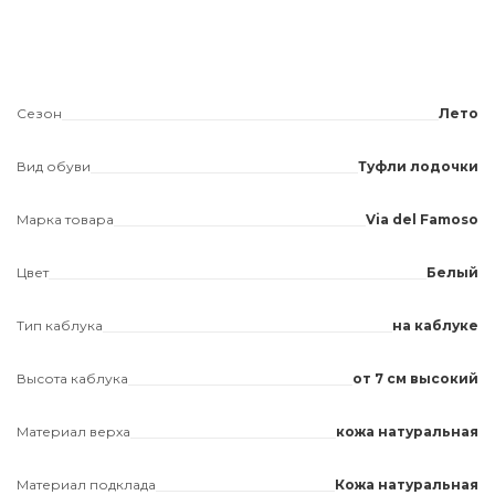
Сезон
Лето
Вид обуви
Туфли лодочки
Марка товара
Via del Famoso
Цвет
Белый
Тип каблука
на каблуке
Высота каблука
от 7 см высокий
Материал верха
кожа натуральная
Материал подклада
Кожа натуральная