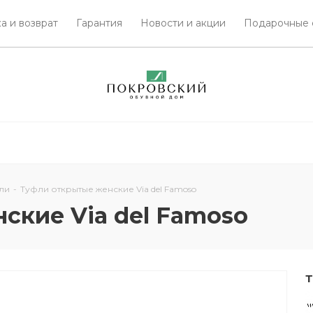
а и возврат
Гарантия
Новости и акции
Подарочные 
ли
-
Туфли открытые женские Via del Famoso
ские Via del Famoso
Т