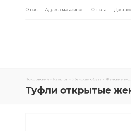
О нас
Адреса магазинов
Оплата
Доставк
Покровский
-
Каталог
-
Женская обувь
-
Женские туф
Туфли открытые жен