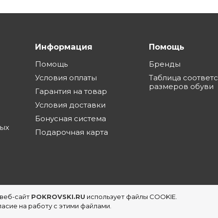
Информация
Помощь
Помощь
Бренды
Условия оплаты
Таблица соответ
размеров обуви
Гарантия на товар
Условия доставки
Бонусная система
ных
Подарочная карта
 веб-сайт
POKROVSKI.RU
использует файлы COOKIE.
еть магазинов обуви в Екатеринбурге
асие на работу с этими файлами.