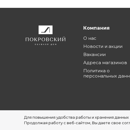
Компания
О нас
Новости и акции
Вакансии
Адреса магазинов
Политика о
персональных дан
Для повышения удобства работы и хранения данных
©1997 - 2026 Обувной Дом "Покровский" - с
Продолжая работу с веб-сайтом, Вы даете свое согл