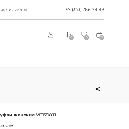
сертификаты
+7 (343) 288 78 89
0
0
0
уфли женские VF171811