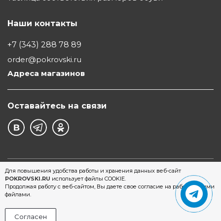
Наши контакты
+7 (343) 288 78 89
order@pokrovski.ru
Адреса магазинов
Оставайтесь на связи
©1997 - 2026 Обувной Дом "Покровский" - сеть
Для повышения удобства работы и хранения данных веб-сайт
POKROVSKI.RU
использует файлы COOKIE.
магазинов обуви в Екатеринбурге
Продолжая работу с веб-сайтом, Вы даете свое согласие на работу с этими
файлами.
Согласен