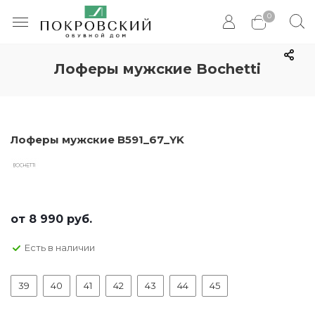
0
Лоферы мужские Bochetti
Лоферы мужские В591_67_YK
от
8 990 руб.
Есть в наличии
39
40
41
42
43
44
45