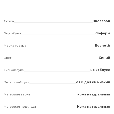
Сезон
Внесезон
Вид обуви
Лоферы
Марка товара
Bochetti
Цвет
Синий
Тип каблука
на каблуке
Высота каблука
от 0 до3 см низкий
Материал верха
кожа натуральная
Материал подклада
Кожа натуральная