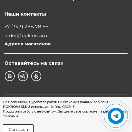
Наши контакты
+7 (343) 288 78 89
order@pokrovski.ru
Адреса магазинов
Оставайтесь на связи
©1997 - 2026 Обувной Дом "Покровский" - сеть
Для повышения удобства работы и хранения данных веб-сайт
POKROVSKI.RU
использует файлы COOKIE.
магазинов обуви в Екатеринбурге
Продолжая работу с веб-сайтом, Вы даете свое согласие на работу с этими
файлами.
Согласен