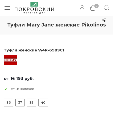
0
Туфли Mary Jane женские Pikolinos
Туфли женские W4R-6989C1
от
16 193 руб.
Есть в наличии
36
37
39
40