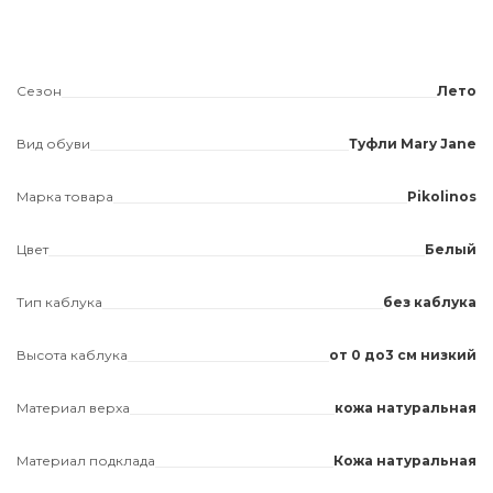
Сезон
Лето
Вид обуви
Туфли Mary Jane
Марка товара
Pikolinos
Цвет
Белый
Тип каблука
без каблука
Высота каблука
от 0 до3 см низкий
Материал верха
кожа натуральная
Материал подклада
Кожа натуральная