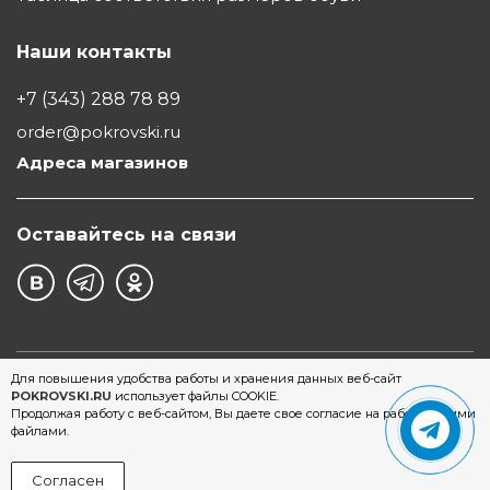
Наши контакты
+7 (343) 288 78 89
order@pokrovski.ru
Адреса магазинов
Оставайтесь на связи
©1997 - 2026 Обувной Дом "Покровский" - сеть
Для повышения удобства работы и хранения данных веб-сайт
POKROVSKI.RU
использует файлы COOKIE.
магазинов обуви в Екатеринбурге
Продолжая работу с веб-сайтом, Вы даете свое согласие на работу с этими
файлами.
Согласен