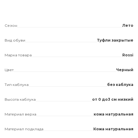
Сезон
Лето
Вид обуви
Туфли закрытые
Марка товара
Rossi
Цвет
Черный
Тип каблука
без каблука
Высота каблука
от 0 до3 см низкий
Материал верха
кожа натуральная
Материал подклада
Кожа натуральная