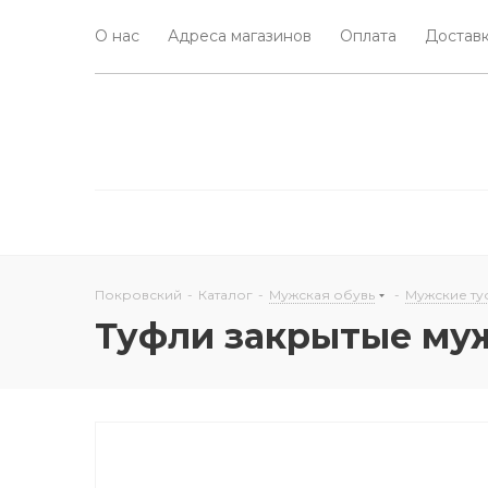
О нас
Адреса магазинов
Оплата
Доставк
Покровский
-
Каталог
-
Мужская обувь
-
Мужские т
Туфли закрытые муж