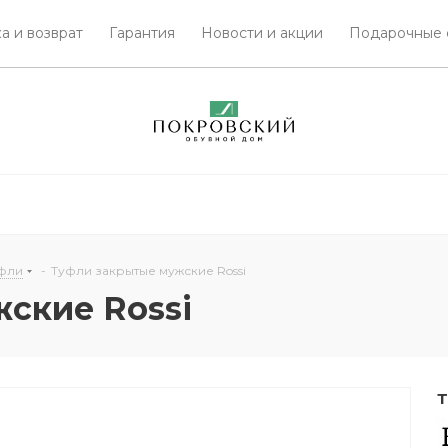
а и возврат
Гарантия
Новости и акции
Подарочные 
уфли
-
Туфли закрытые мужские Rossi
ские Rossi
Т