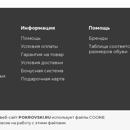
Информация
Помощь
Помощь
Бренды
Условия оплаты
Таблица соответ
размеров обуви
Гарантия на товар
Условия доставки
Бонусная система
ных
Подарочная карта
 веб-сайт
POKROVSKI.RU
использует файлы COOKIE.
еть магазинов обуви в Екатеринбурге
асие на работу с этими файлами.