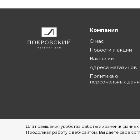
Компания
О нас
Новости и акции
Вакансии
Адреса магазинов
Политика о
персональных дан
Для повышения удобства работы и хранения данных
©1997 - 2026 Обувной Дом "Покровский" - с
Продолжая работу с веб-сайтом, Вы даете свое согл