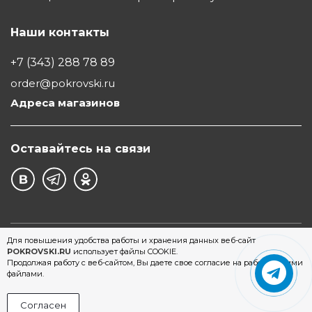
Наши контакты
+7 (343) 288 78 89
order@pokrovski.ru
Адреса магазинов
Оставайтесь на связи
©1997 - 2026 Обувной Дом "Покровский" - сеть
Для повышения удобства работы и хранения данных веб-сайт
POKROVSKI.RU
использует файлы COOKIE.
магазинов обуви в Екатеринбурге
Продолжая работу с веб-сайтом, Вы даете свое согласие на работу с этими
файлами.
Согласен