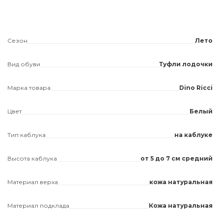
Сезон
Лето
Вид обуви
Туфли лодочки
Марка товара
Dino Ricci
Цвет
Белый
Тип каблука
на каблуке
Высота каблука
от 5 до 7 см средний
Материал верха
кожа натуральная
Материал подклада
Кожа натуральная