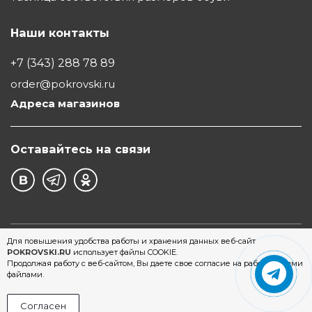
Наши контакты
+7 (343) 288 78 89
order@pokrovski.ru
Адреса магазинов
Оставайтесь на связи
©1997 - 2026 Обувной Дом "Покровский" - сеть
Для повышения удобства работы и хранения данных веб-сайт
POKROVSKI.RU
использует файлы COOKIE.
магазинов обуви в Екатеринбурге
Продолжая работу с веб-сайтом, Вы даете свое согласие на работу с этими
файлами.
Согласен