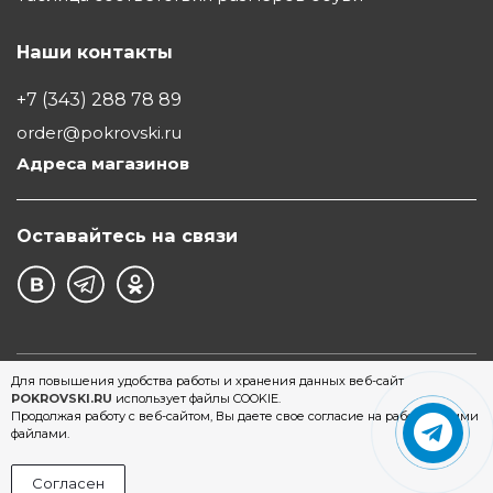
Наши контакты
+7 (343) 288 78 89
order@pokrovski.ru
Адреса магазинов
Оставайтесь на связи
©1997 - 2026 Обувной Дом "Покровский" - сеть
Для повышения удобства работы и хранения данных веб-сайт
POKROVSKI.RU
использует файлы COOKIE.
магазинов обуви в Екатеринбурге
Продолжая работу с веб-сайтом, Вы даете свое согласие на работу с этими
файлами.
Согласен