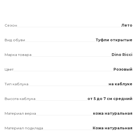
Сезон
Лето
Вид обуви
Туфли открытые
Марка товара
Dino Ricci
Цвет
Розовый
Тип каблука
на каблуке
Высота каблука
от 5 до 7 см средний
Материал верха
кожа натуральная
Материал подклада
Кожа натуральная