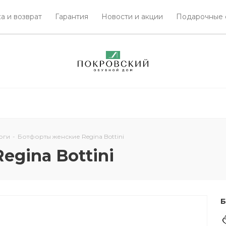
а и возврат
Гарантия
Новости и акции
Подарочные 
оги
-
Ботфорты женские Regina Bottini
gina Bottini
Б