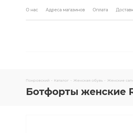
О нас
Адреса магазинов
Оплата
Доставк
Покровский
-
Каталог
-
Женская обувь
-
Женские сап
Ботфорты женские Re