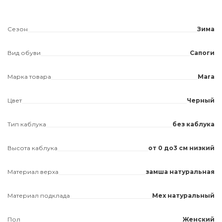
Сезон
Зима
Вид обуви
Сапоги
Марка товара
Mara
Цвет
Черный
Тип каблука
без каблука
Высота каблука
от 0 до3 см низкий
Материал верха
замша натуральная
Материал подклада
Мех натуральный
Пол
Женский