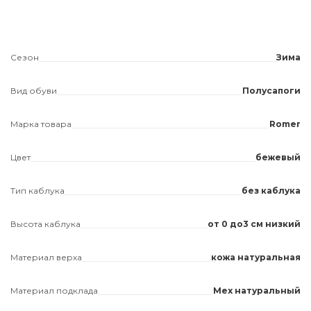
Сезон
Зима
Вид обуви
Полусапоги
Марка товара
Romer
Цвет
бежевый
Тип каблука
без каблука
Высота каблука
от 0 до3 см низкий
Материал верха
кожа натуральная
Материал подклада
Мех натуральный