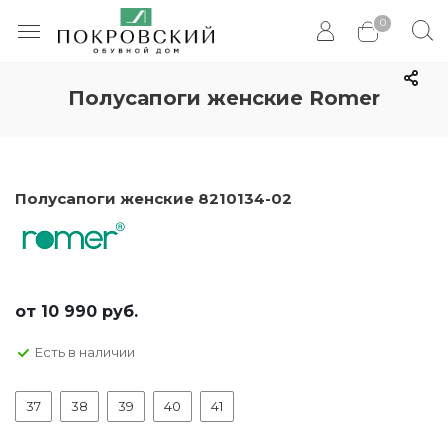
0
Полусапоги женские Romer
Полусапоги женские 8210134-02
от
10 990 руб.
Есть в наличии
37
38
39
40
41