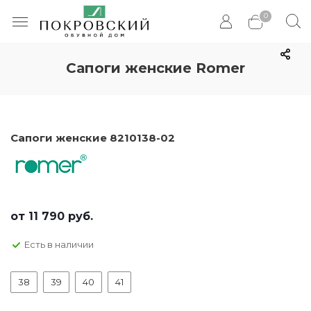
0
Сапоги женские Romer
Сапоги женские 8210138-02
от
11 790 руб.
Есть в наличии
38
39
40
41