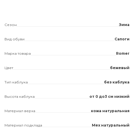
Сезон
Зима
Вид обуви
Сапоги
Марка товара
Romer
Цвет
бежевый
Тип каблука
без каблука
Высота каблука
от 0 до3 см низкий
Материал верха
кожа натуральная
Материал подклада
Мех натуральный