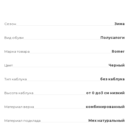
Сезон
Зима
Вид обуви
Полусапоги
Марка товара
Romer
Цвет
Черный
Тип каблука
без каблука
Высота каблука
от 0 до3 см низкий
Материал верха
комбинированный
Материал подклада
Мех натуральный