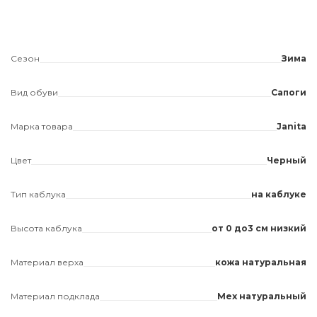
Сезон
Зима
Вид обуви
Сапоги
Марка товара
Janita
Цвет
Черный
Тип каблука
на каблуке
Высота каблука
от 0 до3 см низкий
Материал верха
кожа натуральная
Материал подклада
Мех натуральный