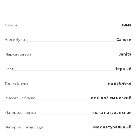
Сезон
Зима
Вид обуви
Сапоги
Марка товара
Janita
Цвет
Черный
Тип каблука
на каблуке
Высота каблука
от 0 до3 см низкий
Материал верха
кожа натуральная
Материал подклада
Мех натуральный