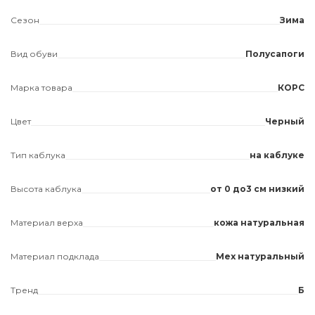
Сезон
Зима
Вид обуви
Полусапоги
Марка товара
КОРС
Цвет
Черный
Тип каблука
на каблуке
Высота каблука
от 0 до3 см низкий
Материал верха
кожа натуральная
Материал подклада
Мех натуральный
Тренд
Б