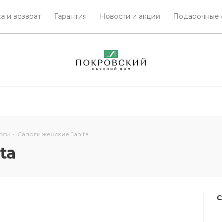
а и возврат
Гарантия
Новости и акции
Подарочные 
оги
-
Сапоги женские Janita
ta
С