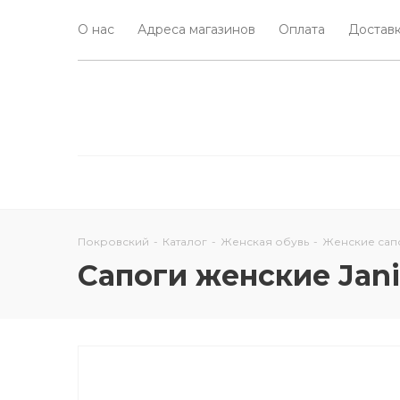
О нас
Адреса магазинов
Оплата
Доставк
Покровский
-
Каталог
-
Женская обувь
-
Женские сап
Сапоги женские Jani