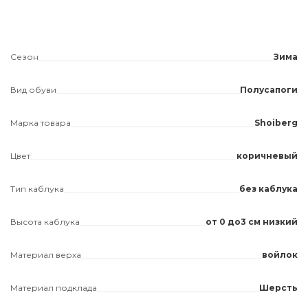
Сезон
Зима
Вид обуви
Полусапоги
Марка товара
Shoiberg
Цвет
коричневый
Тип каблука
без каблука
Высота каблука
от 0 до3 см низкий
Материал верха
войлок
Материал подклада
Шерсть