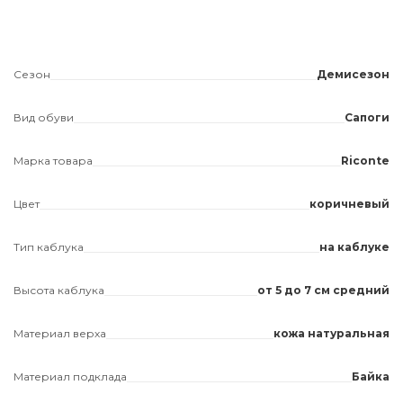
Сезон
Демисезон
Вид обуви
Сапоги
Марка товара
Riconte
Цвет
коричневый
Тип каблука
на каблуке
Высота каблука
от 5 до 7 см средний
Материал верха
кожа натуральная
Материал подклада
Байка