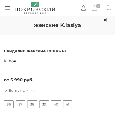
0
женские K.lasiya
Сандалии женские 18008-1-F
от
5 990 руб.
Есть в наличии
36
37
38
39
40
41