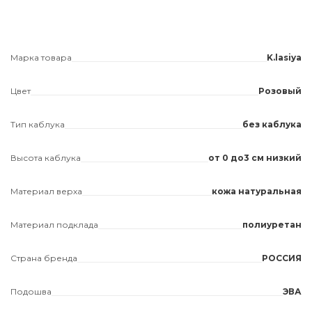
Марка товара
K.lasiya
Цвет
Розовый
Тип каблука
без каблука
Высота каблука
от 0 до3 см низкий
Материал верха
кожа натуральная
Материал подклада
полиуретан
Страна бренда
РОССИЯ
Подошва
ЭВА