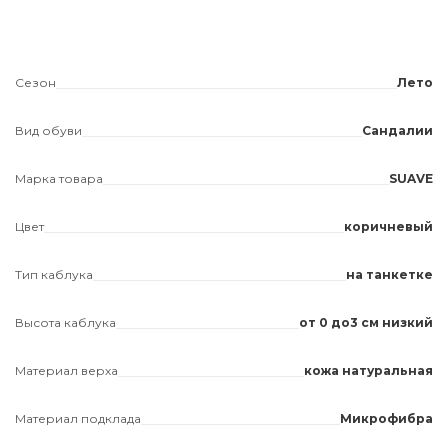
Сезон
Лето
Вид обуви
Сандалии
Марка товара
SUAVE
Цвет
коричневый
Тип каблука
на танкетке
Высота каблука
от 0 до3 см низкий
Материал верха
кожа натуральная
Материал подклада
Микрофибра