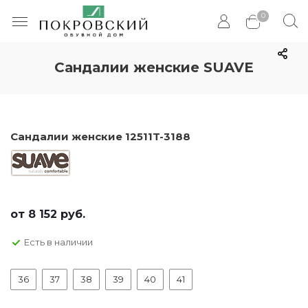
0
Сандалии женские SUAVE
Сандалии женские 12511T-3188
от
8 152 руб.
Есть в наличии
36
37
38
39
40
41