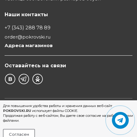
Наши контакты
+7 (343) 288 78 89
order@pokrovski.ru
Адреса магазинов
Оставайтесь на связи
©1997 - 2026 Обувной Дом "Покровский" - сеть
Для повышения удобства работы и хранения данных веб-сайт
POKROVSKI.RU
использует файлы COOKIE.
магазинов обуви в Екатеринбурге
Продолжая работу с веб-сайтом, Вы даете свое согласие на работу с этими
файлами.
Согласен