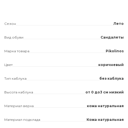
Сезон
Лето
Вид обуви
Сандалеты
Марка товара
Pikolinos
Цвет
коричневый
Тип каблука
без каблука
Высота каблука
от 0 до3 см низкий
Материал верха
кожа натуральная
Материал подклада
Кожа натуральная