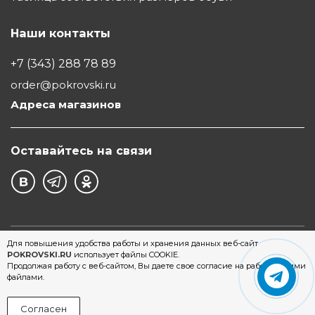
Наши контакты
+7 (343) 288 78 89
order@pokrovski.ru
Адреса магазинов
Оставайтесь на связи
©1997 - 2026 Обувной Дом "Покровский" - сеть
Для повышения удобства работы и хранения данных веб-сайт
POKROVSKI.RU
использует файлы COOKIE.
магазинов обуви в Екатеринбурге
Продолжая работу с веб-сайтом, Вы даете свое согласие на работу с этими
файлами.
Согласен