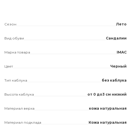
Сезон
Лето
Вид обуви
Сандалии
Марка товара
IMAC
Цвет
Черный
Тип каблука
без каблука
Высота каблука
от 0 до3 см низкий
Материал верха
кожа натуральная
Материал подклада
Кожа натуральная