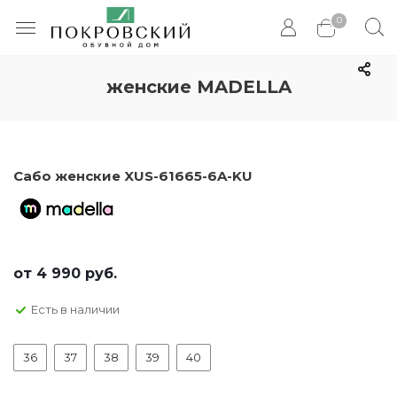
0
женские MADELLA
Сабо женские XUS-61665-6A-KU
от
4 990 руб.
Есть в наличии
36
37
38
39
40