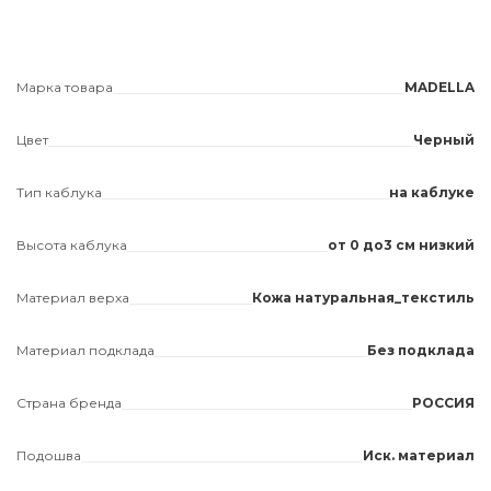
Марка товара
MADELLA
Цвет
Черный
Тип каблука
на каблуке
Высота каблука
от 0 до3 см низкий
Материал верха
Кожа натуральная_текстиль
Материал подклада
Без подклада
Страна бренда
РОССИЯ
Подошва
Иск. материал